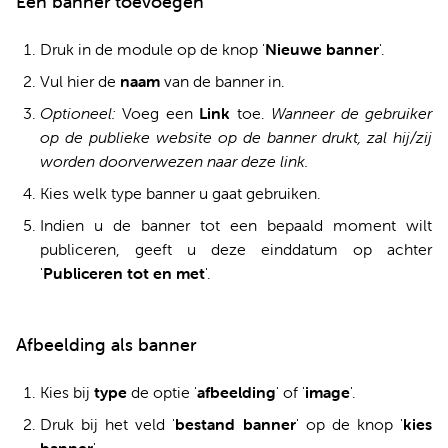
Een banner toevoegen
Druk in de module op de knop '
Nieuw
e
banner
'.
Vul hier de
naam
van de banner in.
Optioneel:
Voeg een
Link
toe.
Wanneer de gebruiker
op de publieke website op de banner drukt, zal hij/zij
worden doorverwezen naar deze link.
Kies welk type banner u gaat gebruiken.
Indien u de banner tot een bepaald moment wilt
publiceren, geeft u deze einddatum op achter
'
Publiceren tot en met
'.
Afbeelding als banner
Kies bij
type
de optie '
afbeelding
' of '
image
'.
Druk bij het veld '
bestand banner
' op de knop '
kies